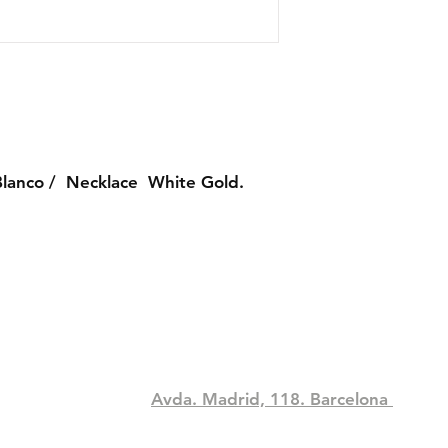
lanco / Necklace White Gold.
Compra
Contact
idad
Tel: +34 933306394
pacocorodia@hotmail.com
Avda. Madrid, 118. Barcelona