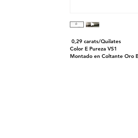
0,29 carats/Quilates
Color E Pureza VS1
Montado en Coltante Oro B
Condiciones de 
Politica de privac
Aviso legal