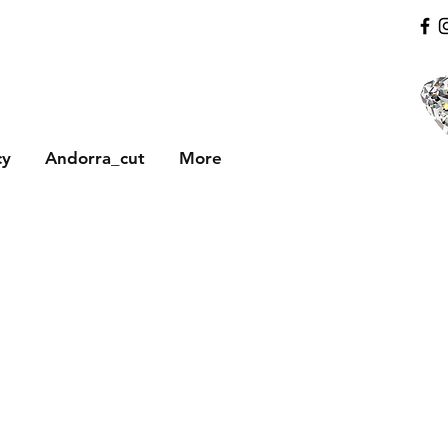
cy
Andorra_cut
More