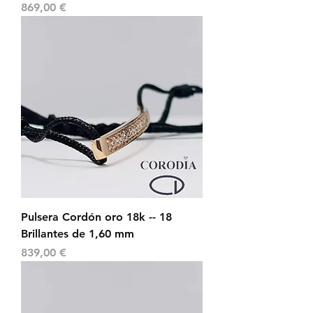
Precio
869,00 €
Pulsera Cordón oro 18k -- 18
Brillantes de 1,60 mm
Precio
839,00 €