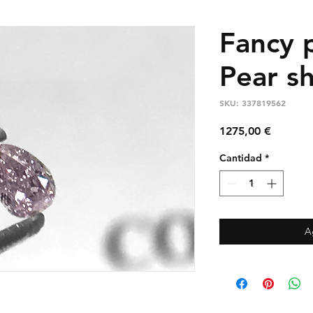
Fancy 
Pear s
SKU: 337819562
Precio
1275,00 €
Cantidad
*
A