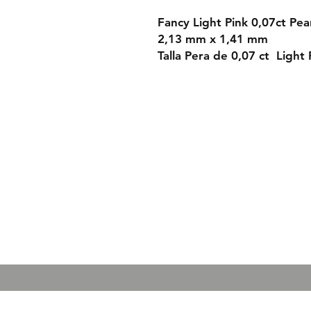
Fancy Light Pink 0,07ct P
2,13 mm x 1,41 mm
Talla Pera de 0,07 ct Light 
Condiciones de 
Politica de privac
Aviso legal