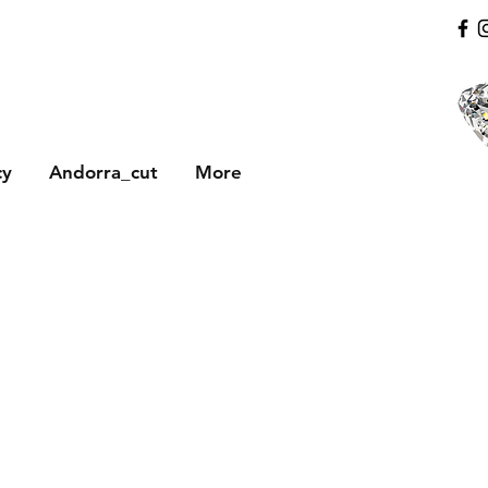
cy
Andorra_cut
More