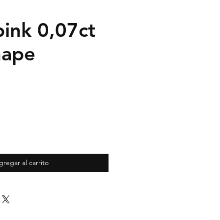
pink 0,07ct
hape
gregar al carrito