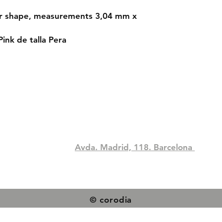
ear shape, measurements 3,04 mm x
Pink de talla Pera
Compra
Contact
idad
Tel: +34 933306394
pacocorodia@hotmail.com
Avda. Madrid, 118. Barcelona
© corodia