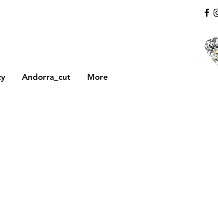
cy
Andorra_cut
More