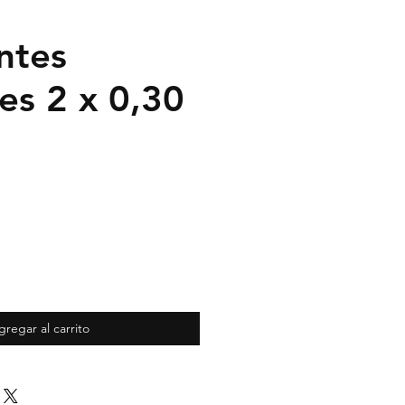
ntes
tes 2 x 0,30
gregar al carrito