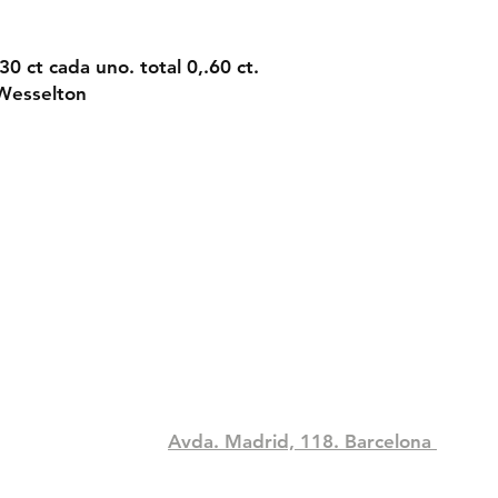
30 ct cada uno. total 0,.60 ct.
Wesselton
Compra
Contact
idad
Tel: +34 933306394
pacocorodia@hotmail.com
Avda. Madrid, 118. Barcelona