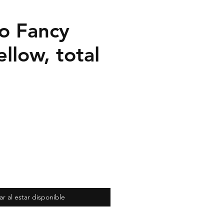
io Fancy
ellow, total
ar al estar disponible