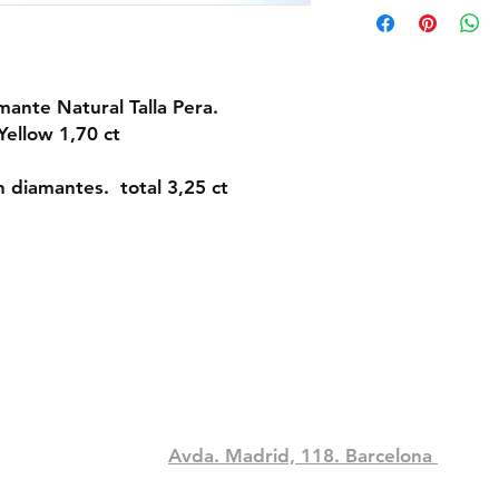
mante Natural Talla Pera.
Yellow 1,70 ct
n diamantes. total 3,25 ct
Compra
Contact
idad
Tel: +34 933306394
pacocorodia@hotmail.com
Avda. Madrid, 118. Barcelona