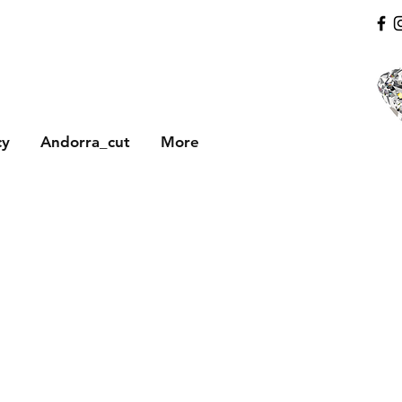
cy
Andorra_cut
More